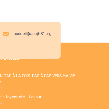
accueil@apajh81.org
 Articles
N CAP À LA FOIS, PAS À PAS VERS MA VIE
»
26
a citoyenneté – Lavaur
26