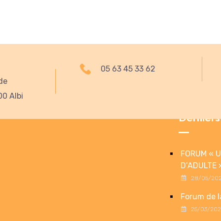
05 63 45 33 62
de
00 Albi
Derniers
FORUM « U
D’ADULTE 
28/05/20
Forum de l
25/03/20