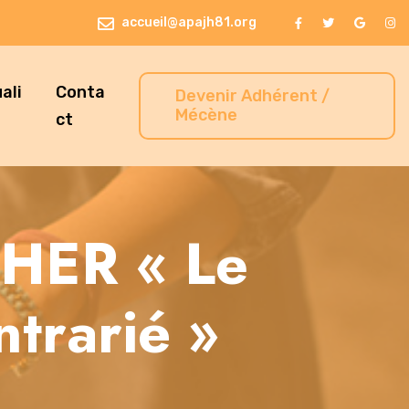
accueil@apajh81.org
ali
Conta
Devenir Adhérent /
Mécène
ct
CHER « Le
ntrarié »