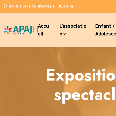
46 Rue Séré de Rivières, 81000 Albi
Accu
L’associatio
Enfant /
eil
n
Adolesc
Expositi
spectacl