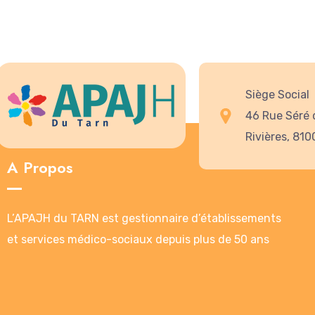
Siège Social
46 Rue Séré 
Rivières, 810
A Propos
L’APAJH du TARN est gestionnaire d’établissements
et services médico-sociaux depuis plus de 50 ans