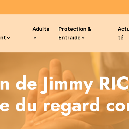
Adulte
Protection &
Actu
ent
Entraide
té
on de Jimmy RI
e du regard co