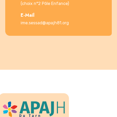
(choix n°2 Pôle Enfance)
E-Mail
ime.sessad@apajh81.org